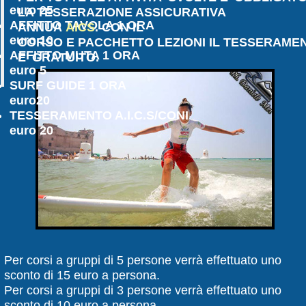
euro 25
LA TESSERAZIONE ASSICURATIVA
AFFITTO TAVOLA 1 ORA
ANNUA
AICS
.
CON IL
euro 10
CORSO E PACCHETTO LEZIONI IL TESSERAME
AFFITTO MUTA 1 ORA
E' GRATUITO.
euro 5
SURF GUIDE 1 ORA
euro20
TESSERAMENTO A.I.C.S/CONI
euro 20
Per corsi a gruppi di 5 persone verrà effettuato uno
sconto di 15 euro a persona.
Per corsi a gruppi di 3 persone verrà effettuato uno
sconto di 10 euro a persona.