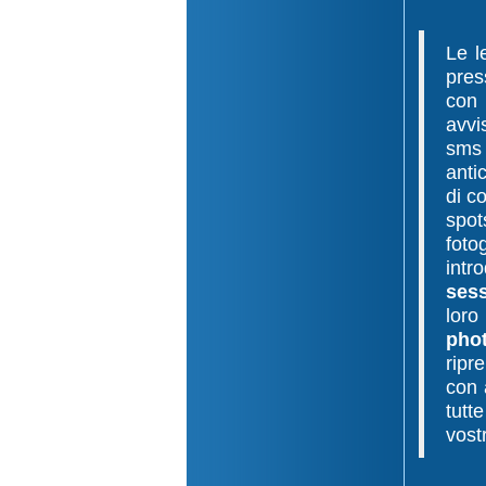
Le l
pre
con 
avvi
sms
anti
di c
spot
foto
intr
ses
loro
pho
ripr
con 
tutt
vostr