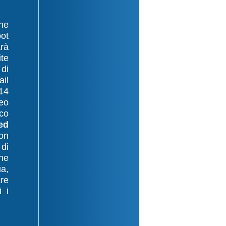
one
ot
rà
ite
di
ail
 14
eo
co
ed
con
 di
he
ua,
are
i i