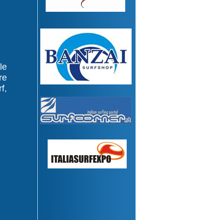
le
re
f,