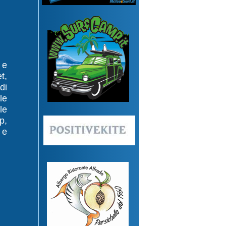
 e
t,
di
le
le
p,
 e