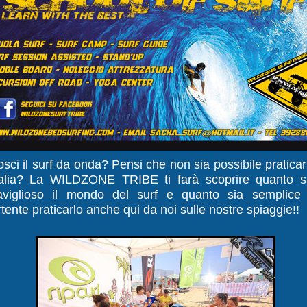
SURF TRIBE
PRESENTA
sci il surf da onda? Pensi che non sia possibile praticar
talia? La WILDZONE TRIBE ti farà scoprire quanto s
viglioso il mondo del surf e quanto sia semplice
rtente praticarlo anche qui da noi sulle nostre spiaggie!!