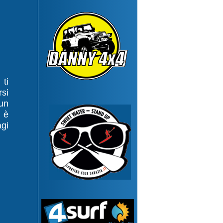
 ti
si
 un
 è
agi