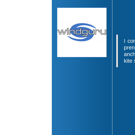
I co
pren
anch
kite