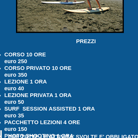
PREZZI
CORSO 10 ORE
euro 250
CORSO PRIVATO 10 ORE
euro 350
LEZIONE 1 ORA
euro 40
LEZIONE PRIVATA 1 ORA
euro 50
SURF SESSION
ASSISTED
1 ORA
euro 35
PACCHETTO LEZIONI 4 ORE
euro 150
PHOTO SHOOTING 1 ORA
PER TUTTE LE ATTIVITA' SVOLTE E' OBBLIGAT