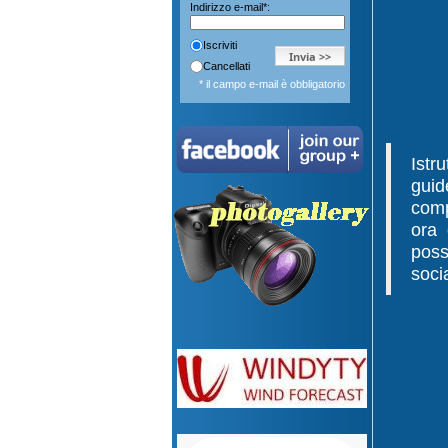
Indirizzo e-mail*:
Iscriviti
Cancellati
* il campo e-mail è obbligatorio
Istru
gui
comp
ora 
poss
soci