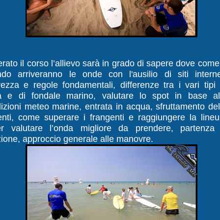
rato il corso l’allievo sarà in grado di sapere dove come
do arriveranno le onde con l'ausilio di siti interne
rezza e regole fondamentali, differenze tra i vari tipi 
 e di fondale marino, valutare lo spot in base al
izioni meteo marine, entrata in acqua, sfruttamento del
enti, come superare i frangenti e raggiungere la lineu
r valutare l’onda migliore da prendere, partenza
zione, approccio generale alle manovre.