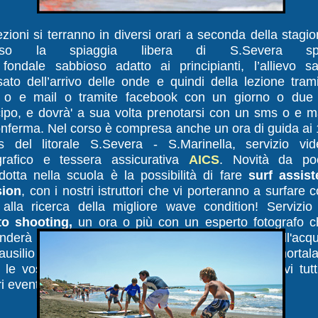
ezioni si terranno in diversi orari a seconda della stagi
sso la spiaggia libera di S.Severa sp
fondale sabbioso adatto ai principianti, l’allievo sa
sato dell’arrivo delle onde e quindi della lezione tram
 o e mail o tramite facebook con un giorno o due 
cipo, e dovrà' a sua volta prenotarsi con un sms o e m
onferma. Nel corso è compresa anche un ora di guida ai
s del litorale S.Severa - S.Marinella, servizio vid
grafico e tessera assicurativa
AICS
. Novità da po
odotta nella scuola è la possibilità di fare
surf assist
sion
, con i nostri istruttori che vi porteranno a surfare 
 alla ricerca della migliore wave condition! Servizio
to shooting,
un ora o più con un esperto fotografo c
enderà tutte le vostre surfate da dentro e fuori dall'acq
ausilio di fotocamere gopro e canon eos, per immortal
e le vostre onde piu belle, e capire riguardandovi tutt
i eventuali errori!!