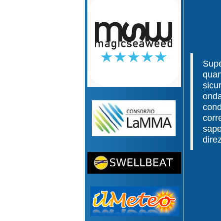
Supe
quan
sicu
onda
cond
corr
sape
dire