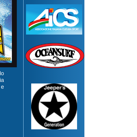
lo
ia
 e