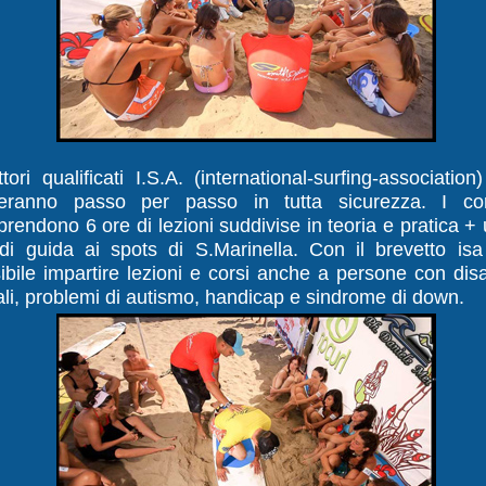
ttori qualificati I.S.A. (international-surfing-association)
deranno passo per passo in tutta sicurezza. I cor
rendono 6 ore di lezioni suddivise in teoria e pratica +
di guida ai spots di S.Marinella. Con il brevetto isa
ibile impartire lezioni e corsi anche a persone con dis
ali, problemi di autismo, handicap e sindrome di down.