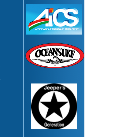
o
i
ù
i
e
,
a
e
a
o
e
l