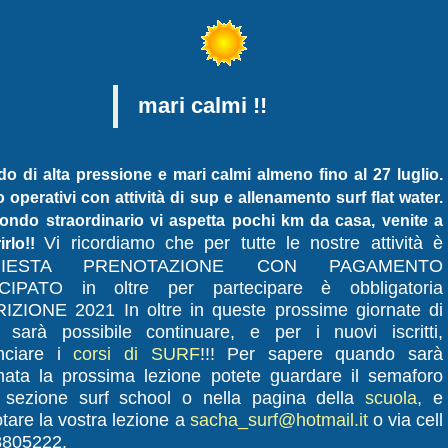
mari calmi !!
do di alta pressione e mari calmi almeno fino al 27 luglio.
 operativi con attività di sup e allenamento surf flat water.
ndo straordinario vi aspetta pochi km da casa, venite a
Vi ricordiamo che per tutte le nostre attività è
irlo!!
HIESTA PRENOTAZIONE CON PAGAMENTO
CIPATO in oltre per partecipare è obbligatoria
RIZIONE 2021 In oltre in queste prossime giornate di
 sarà possibile continuare, e per i nuovi iscritti,
nciare i
corsi di SURF
!!! Per sapere quando sarà
mata la prossima lezione potete guardare il semaforo
a sezione surf school o nella pagina della
scuola
, e
tare la vostra lezione a
sacha_surf@hotmail.it
o via cell
8805222.