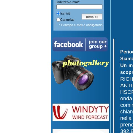
Indirizzo e-mail*:
Iscriviti
Cancellati
* il campo e-mail è obbligatorio
Perio
Siamo
Un mo
scopr
RIC
ANTI
l'ISC
onda
comi
chia
nell
preno
392.