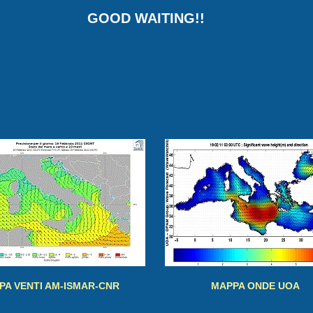
OOD WAITING!!
PA VENTI AM-ISMAR-CNR
MAPPA ONDE UOA