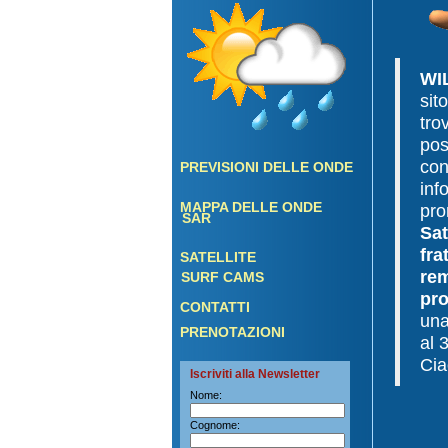
WI
sit
tro
pos
con
PREVISIONI DELLE ONDE
inf
MAPPA DELLE ONDE
pro
SAR
Sat
fr
SATELLITE
rem
SURF CAMS
pro
CONTATTI
u
PRENOTAZIONI
al 
Cia
Iscriviti alla Newsletter
Nome:
Cognome: