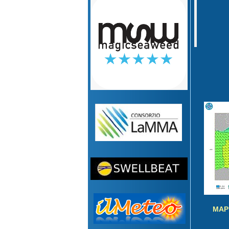
G
MAP