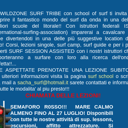
WILDZONE SURF TRIBE con school of surf ti invita
prire il fantastico mondo del surf da onda in una del
liori scuole del litorale!! Con istruttori federali I
ternational-surfing-association) imparerai a cavalcare 
e divertendoti in una delle più suggestive location d
io! Corsi, lezioni singole, surf camp, surf guide e per i p
erti SURF SESSION ASSISTED con i nostri istruttori c
porteranno a surfare con loro alla ricerca dell'on
etta!!...
E ASPETTATE PRENOTATE UNA LEZIONE SUBITO
 ulteriori informazioni visita la pagina
surf school
o scr
 mail a
sacha_surf@hotmail.it
sarete contattati e informa
utte le modalita' al piu presto!!!
CHIAMATA DELLE LEZIONI!
SEMAFORO R0SSO!!!
MARE CALMO
ALMENO FINO AL 27 LUGLIO!
Disponibili
con tutte le nostre attività di sup. lessons,
escursioni, affitto attrezzature. Si