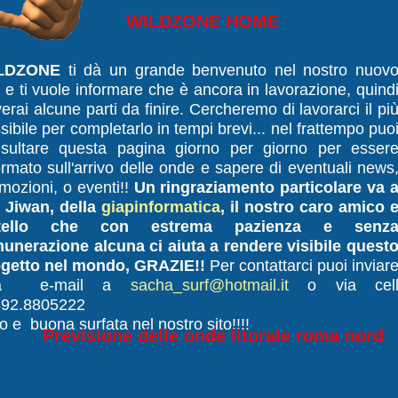
WILDZONE HOME
LDZONE
ti dà un grande benvenuto nel nostro nuov
o e ti vuole informare che è ancora in lavorazione, quind
verai alcune parti da finire. Cercheremo di lavorarci il pi
sibile per completarlo in tempi brevi... nel frattempo puo
sultare questa pagina giorno per giorno per esser
ormato sull'arrivo delle onde e sapere di eventuali news
mozioni, o eventi!!
Un ringraziamento particolare va 
 Jiwan, della
giapinformatica
, il nostro caro amico 
atello che con estrema pazienza e senz
unerazione alcuna ci aiuta a rendere visibile quest
getto nel mondo, GRAZIE!!
Per contattarci puoi inviar
na e-mail a
sacha_surf@hotmail.it
o via cel
392.8805222
o e buona surfata nel nostro sito!!!!
Previsione delle onde litorale roma nord