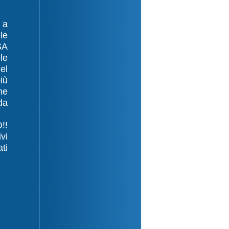
 a
le
SA
le
el
iù
he
da
!!
ivi
ti