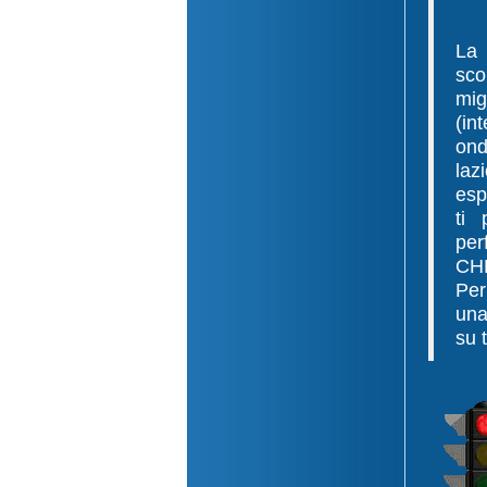
La 
sco
mig
(in
ond
laz
esp
ti 
perf
CH
Per
una
su t