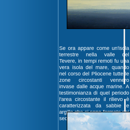
Se ora appare come un'isola
terrestre nella valle del
Tevere, in tempi remoti fu una
vera isola del mare, quando
nel corso del Pliocene tutte le
zone circostanti vennero
invase dalle acque marine. A
testimonianza di quel periodo
l'area circostante il rilievo è
caratterizzata da sabbie e
argille che si sono formate dai
sedimenti marini.