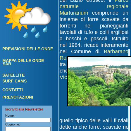
del Lazio etrusco, il
Parco
naturale regionale
Marturanum
comprende un
insieme di forre scavate da
torrenti nei pianeggianti
tavolati di tufo e colli argillosi
a boschi e pascoli. Istituito
nel 1984, ricade interamente
PREVISIONI DELLE ONDE
nel Comune di
Barbarano
Romano
in un'area collinare
MAPPA DELLE ONDE
SAR
tra i monti della
Tolfa
e i rilievi
che circondano il
lago di
SATELLITE
Vico
.
SURF CAMS
CONTATTI
PRENOTAZIONI
Iscriviti alla Newsletter
Nome:
quello tipico delle valli fluviali,
Cognome:
dette anche forre, scavate nel