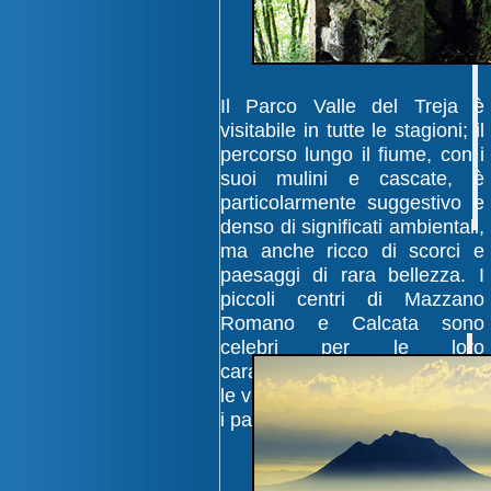
Il Parco Valle del Treja è
visitabile in tutte le stagioni; il
percorso lungo il fiume, con i
suoi mulini e cascate, è
particolarmente suggestivo e
denso di significati ambientali,
ma anche ricco di scorci e
paesaggi di rara bellezza. I
piccoli centri di Mazzano
Romano e Calcata sono
celebri per le loro
caratteristiche posizioni, per
le viuzze dei centri antichi, per
i panorami particolarissimi.