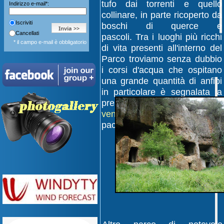
tufo dai torrenti e quello
Indirizzo e-mail*:
collinare, in parte ricoperto da
Iscriviti
boschi di querce e
Cancellati
pascoli. Tra i luoghi più ricchi
* il campo e-mail è obbligatorio
di vita presenti all'interno del
Parco troviamo senza dubbio
i corsi d'acqua che ospitano
una grande quantità di anfibi
in particolare è segnalata la
presenza dell'
ululone dal
ventre giallo
(Bombina
pachypus).