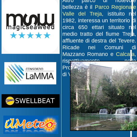
Altro parco di notevole
bellezza è il
Parco Regionale
Valle del Treja
, istituito nel
1982, interessa un territorio di
circa 650 ettari situato nel
medio tratto del fiume Treja,
affluente di destra del Tevere.
Ricade nei Comuni di
Mazzano Romano e
Calcata
,
rispettivamente nella
Provincia di Roma e in quella
di Viterbo.