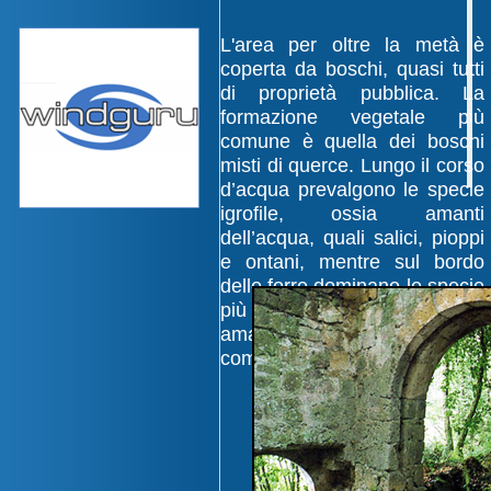
L'area per oltre la metà è
coperta da boschi, quasi tutti
di proprietà pubblica. La
formazione vegetale più
comune è quella dei boschi
misti di querce. Lungo il corso
d’acqua prevalgono le specie
igrofile, ossia amanti
dell’acqua, quali salici, pioppi
e ontani, mentre sul bordo
delle forre dominano le specie
più termofile, quelle che
amano gli ambienti più caldi,
come lecci e bagolari.